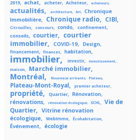
achat
2019
acheter
Acheteur
acheteurs
actualités
Chronique
architecture
Art
Chronique radio
CIBl
Immobilière
condo
confinement
Citrouilles
concours
courtier
courtier
conseils
immobilier
COVID-19
Design
habitation
financement
finances
immobilier
investir
investissement
Marché immobilier
maison
Montréal
Nouveaux arrivants
Plateau
Plateau-Mont-Royal
premier acheteur
propriété
Rénovation
Quartier
Vie de
rénovations
SCHL
rénovation écologique
Quartier
Vitrine rénovation
écologique
WebImmo
Écohabitation
écologie
Événement