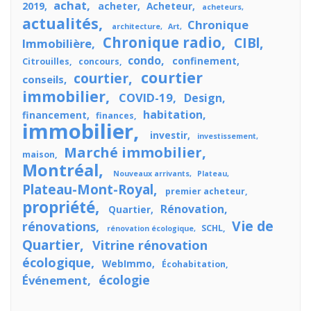
achat
2019
acheter
Acheteur
acheteurs
actualités
Chronique
architecture
Art
Chronique radio
CIBl
Immobilière
condo
confinement
Citrouilles
concours
courtier
courtier
conseils
immobilier
COVID-19
Design
habitation
financement
finances
immobilier
investir
investissement
Marché immobilier
maison
Montréal
Nouveaux arrivants
Plateau
Plateau-Mont-Royal
premier acheteur
propriété
Rénovation
Quartier
Vie de
rénovations
SCHL
rénovation écologique
Quartier
Vitrine rénovation
écologique
WebImmo
Écohabitation
écologie
Événement