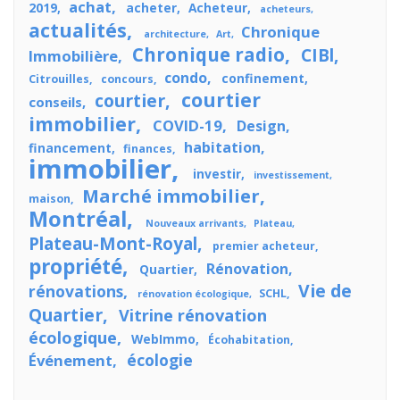
achat
2019
acheter
Acheteur
acheteurs
actualités
Chronique
architecture
Art
Chronique radio
CIBl
Immobilière
condo
confinement
Citrouilles
concours
courtier
courtier
conseils
immobilier
COVID-19
Design
habitation
financement
finances
immobilier
investir
investissement
Marché immobilier
maison
Montréal
Nouveaux arrivants
Plateau
Plateau-Mont-Royal
premier acheteur
propriété
Rénovation
Quartier
Vie de
rénovations
SCHL
rénovation écologique
Quartier
Vitrine rénovation
écologique
WebImmo
Écohabitation
écologie
Événement