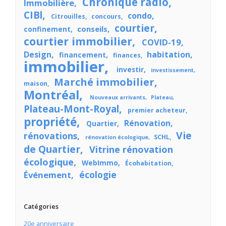
Chronique radio
Immobilière
CIBl
condo
Citrouilles
concours
courtier
conseils
confinement
courtier immobilier
COVID-19
Design
habitation
financement
finances
immobilier
investir
investissement
Marché immobilier
maison
Montréal
Nouveaux arrivants
Plateau
Plateau-Mont-Royal
premier acheteur
propriété
Rénovation
Quartier
Vie
rénovations
SCHL
rénovation écologique
de Quartier
Vitrine rénovation
écologique
WebImmo
Écohabitation
écologie
Événement
Catégories
20e anniversaire