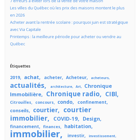
7 erreurs à éviter lors de la vente de votre maison
Les villes du Québec où les prix des maisons montent le plus
en 2026
Acheter avant la rentrée scolaire : pourquoi juin est stratégique
avec Via Capitale
Printemps : la meilleure période pour acheter ou vendre au
Québec
Étiquettes
achat
2019
acheter
Acheteur
acheteurs
actualités
Chronique
architecture
Art
Chronique radio
CIBl
Immobilière
condo
confinement
Citrouilles
concours
courtier
courtier
conseils
immobilier
COVID-19
Design
habitation
financement
finances
immobilier
investir
investissement