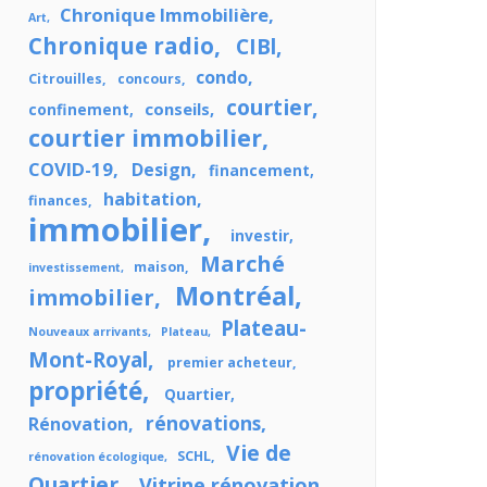
Chronique Immobilière
Art
Chronique radio
CIBl
condo
Citrouilles
concours
courtier
conseils
confinement
courtier immobilier
COVID-19
Design
financement
habitation
finances
immobilier
investir
Marché
maison
investissement
Montréal
immobilier
Plateau-
Nouveaux arrivants
Plateau
Mont-Royal
premier acheteur
propriété
Quartier
rénovations
Rénovation
Vie de
SCHL
rénovation écologique
Quartier
Vitrine rénovation