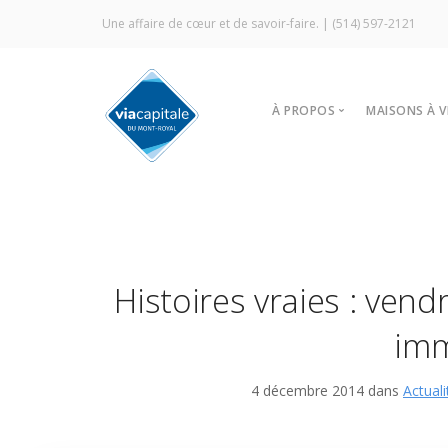
Une affaire de cœur et de savoir-faire. |
(514) 597-2121
À PROPOS
MAISONS À 
Notre agence
Trouver
Vitrine Écologique
Nos stra
Certification ÉcoCourti
Visites l
Signature Via Capitale
À louer
Histoires vraies : vend
Commercial
Prestige MLS
imm
Témoignages
4 décembre 2014 dans
Actuali