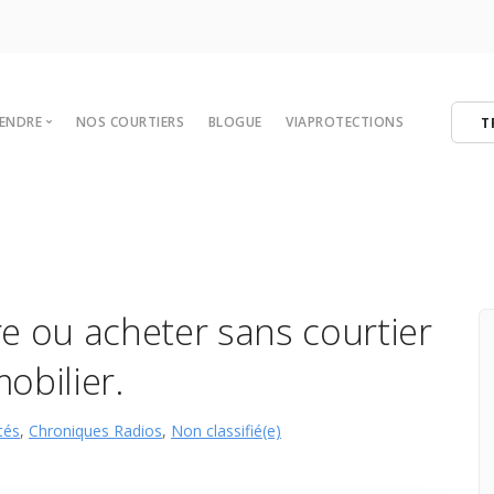
VENDRE
NOS COURTIERS
BLOGUE
VIAPROTECTIONS
T
 votre maison
tégies de vente
er
ibres
re ou acheter sans courtier
obilier.
tés
,
Chroniques Radios
,
Non classifié(e)