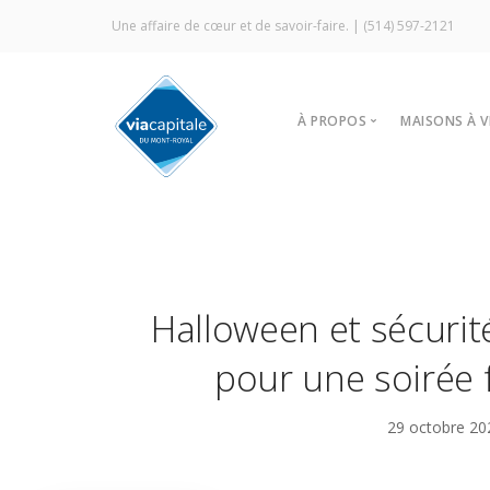
Une affaire de cœur et de savoir-faire. |
(514) 597-2121
À PROPOS
MAISONS À 
Notre agence
Trouver
Vitrine Écologique
Nos stra
Certification ÉcoCourti
Visites l
Signature Via Capitale
À louer
Halloween et sécurit
Commercial
Prestige MLS
pour une soirée f
Témoignages
29 octobre 2