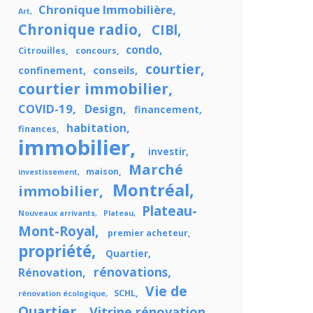
Chronique Immobilière
Art
Chronique radio
CIBl
condo
Citrouilles
concours
courtier
conseils
confinement
courtier immobilier
COVID-19
Design
financement
habitation
finances
immobilier
investir
Marché
maison
investissement
Montréal
immobilier
Plateau-
Nouveaux arrivants
Plateau
Mont-Royal
premier acheteur
propriété
Quartier
rénovations
Rénovation
Vie de
SCHL
rénovation écologique
Quartier
Vitrine rénovation