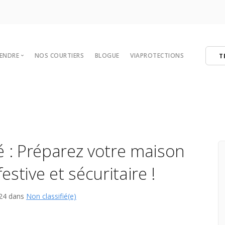
VENDRE
NOS COURTIERS
BLOGUE
VIAPROTECTIONS
T
 votre maison
tégies de vente
er
ibres
é : Préparez votre maison
estive et sécuritaire !
024 dans
Non classifié(e)