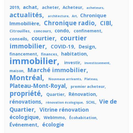
achat
2019
acheter
Acheteur
acheteurs
actualités
Chronique
architecture
Art
Chronique radio
CIBl
Immobilière
condo
confinement
Citrouilles
concours
courtier
courtier
conseils
immobilier
COVID-19
Design
habitation
financement
finances
immobilier
investir
investissement
Marché immobilier
maison
Montréal
Nouveaux arrivants
Plateau
Plateau-Mont-Royal
premier acheteur
propriété
Rénovation
Quartier
Vie de
rénovations
SCHL
rénovation écologique
Quartier
Vitrine rénovation
écologique
WebImmo
Écohabitation
écologie
Événement