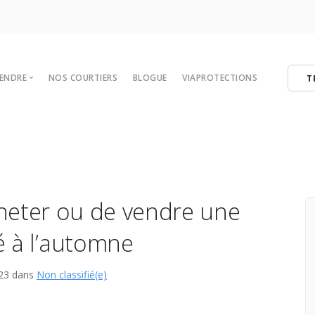
VENDRE
NOS COURTIERS
BLOGUE
VIAPROTECTIONS
T
 votre maison
tégies de vente
er
ibres
heter ou de vendre une
é à l’automne
023 dans
Non classifié(e)