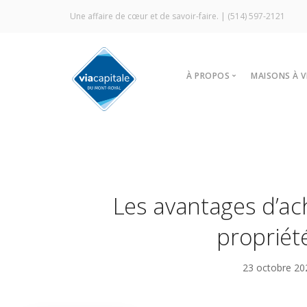
Une affaire de cœur et de savoir-faire. |
(514) 597-2121
À PROPOS
MAISONS À 
Notre agence
Trouver
Vitrine Écologique
Nos stra
Certification ÉcoCourti
Visites l
Signature Via Capitale
À louer
Les avantages d’ac
Commercial
Prestige MLS
propriét
Témoignages
23 octobre 2