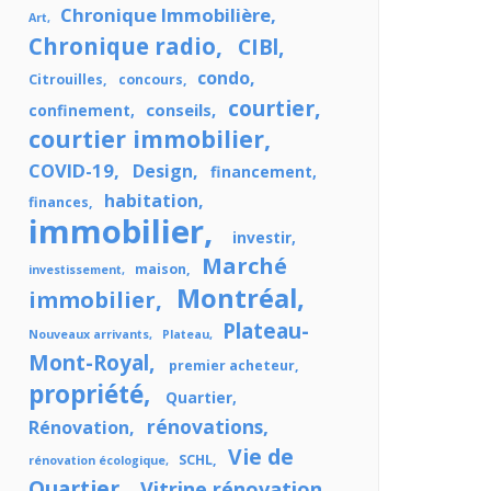
Chronique Immobilière
Art
Chronique radio
CIBl
condo
Citrouilles
concours
courtier
conseils
confinement
courtier immobilier
COVID-19
Design
financement
habitation
finances
immobilier
investir
Marché
maison
investissement
Montréal
immobilier
Plateau-
Nouveaux arrivants
Plateau
Mont-Royal
premier acheteur
propriété
Quartier
rénovations
Rénovation
Vie de
SCHL
rénovation écologique
Quartier
Vitrine rénovation