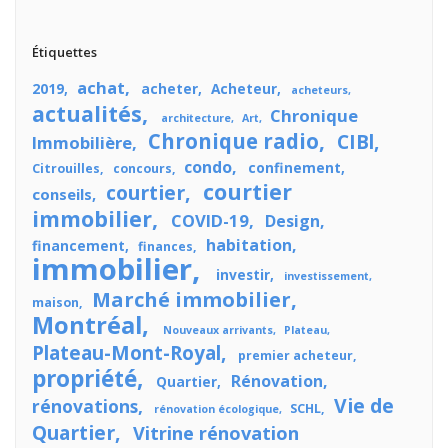
Étiquettes
achat
2019
acheter
Acheteur
acheteurs
actualités
Chronique
architecture
Art
Chronique radio
CIBl
Immobilière
condo
confinement
Citrouilles
concours
courtier
courtier
conseils
immobilier
COVID-19
Design
habitation
financement
finances
immobilier
investir
investissement
Marché immobilier
maison
Montréal
Nouveaux arrivants
Plateau
Plateau-Mont-Royal
premier acheteur
propriété
Rénovation
Quartier
Vie de
rénovations
SCHL
rénovation écologique
Quartier
Vitrine rénovation