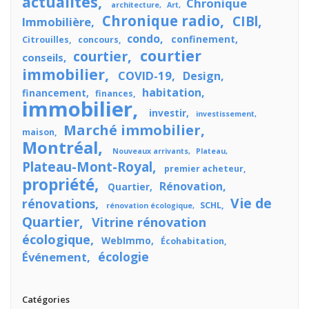
actualités
Chronique
architecture
Art
Chronique radio
CIBl
Immobilière
condo
confinement
Citrouilles
concours
courtier
courtier
conseils
immobilier
COVID-19
Design
habitation
financement
finances
immobilier
investir
investissement
Marché immobilier
maison
Montréal
Nouveaux arrivants
Plateau
Plateau-Mont-Royal
premier acheteur
propriété
Rénovation
Quartier
Vie de
rénovations
SCHL
rénovation écologique
Quartier
Vitrine rénovation
écologique
WebImmo
Écohabitation
écologie
Événement
Catégories