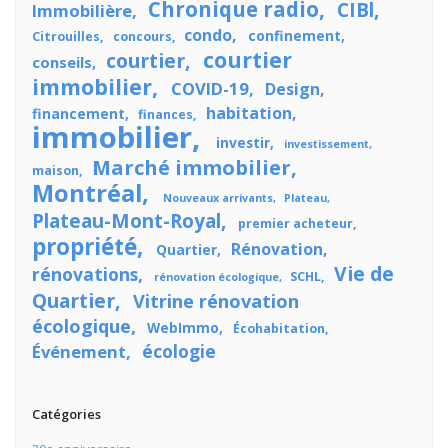
Chronique radio
CIBl
Immobilière
condo
confinement
Citrouilles
concours
courtier
courtier
conseils
immobilier
COVID-19
Design
habitation
financement
finances
immobilier
investir
investissement
Marché immobilier
maison
Montréal
Nouveaux arrivants
Plateau
Plateau-Mont-Royal
premier acheteur
propriété
Rénovation
Quartier
Vie de
rénovations
SCHL
rénovation écologique
Quartier
Vitrine rénovation
écologique
WebImmo
Écohabitation
écologie
Événement
Catégories