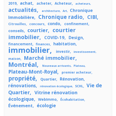
achat
2019
acheter
Acheteur
acheteurs
actualités
Chronique
architecture
Art
Chronique radio
CIBl
Immobilière
condo
confinement
Citrouilles
concours
courtier
courtier
conseils
immobilier
COVID-19
Design
habitation
financement
finances
immobilier
investir
investissement
Marché immobilier
maison
Montréal
Nouveaux arrivants
Plateau
Plateau-Mont-Royal
premier acheteur
propriété
Rénovation
Quartier
Vie de
rénovations
SCHL
rénovation écologique
Quartier
Vitrine rénovation
écologique
WebImmo
Écohabitation
écologie
Événement