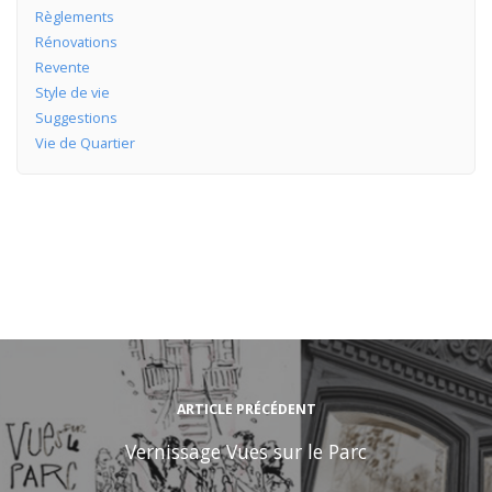
Règlements
Rénovations
Revente
Style de vie
Suggestions
Vie de Quartier
ARTICLE PRÉCÉDENT
Vernissage Vues sur le Parc