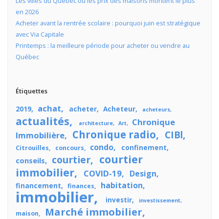
Les villes du Québec où les prix des maisons montent le plus
en 2026
Acheter avant la rentrée scolaire : pourquoi juin est stratégique
avec Via Capitale
Printemps : la meilleure période pour acheter ou vendre au
Québec
Étiquettes
achat
2019
acheter
Acheteur
acheteurs
actualités
Chronique
architecture
Art
Chronique radio
CIBl
Immobilière
condo
confinement
Citrouilles
concours
courtier
courtier
conseils
immobilier
COVID-19
Design
habitation
financement
finances
immobilier
investir
investissement
Marché immobilier
maison