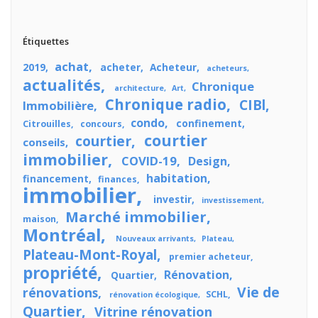
Étiquettes
achat
2019
acheter
Acheteur
acheteurs
actualités
Chronique
architecture
Art
Chronique radio
CIBl
Immobilière
condo
confinement
Citrouilles
concours
courtier
courtier
conseils
immobilier
COVID-19
Design
habitation
financement
finances
immobilier
investir
investissement
Marché immobilier
maison
Montréal
Nouveaux arrivants
Plateau
Plateau-Mont-Royal
premier acheteur
propriété
Rénovation
Quartier
Vie de
rénovations
SCHL
rénovation écologique
Quartier
Vitrine rénovation