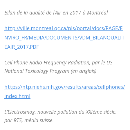
Bilan de la qualité de l’Air en 2017 à Montréal
http://ville.montreal.qc.ca/pls/portal/docs/PAGE/E
NVIRO_FR/MEDIA/DOCUMENTS/VDM_BILANQUALIT
EAIR_2017.PDF
Cell Phone Radio Frequency Radiation, par le US
National Toxicology Program (en anglais)
https://ntp.niehs.nih.gov/results/areas/cellphones/
index.html
L’Electrosmog, nouvelle pollution du XXIème siècle,
par RTS, média suisse.