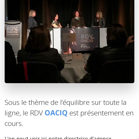
Sous le thème de l’équilibre sur toute la
ligne, le RDV
OACIQ
est présentement en
cours.
L’on peut voir ici notre directrice d’agence