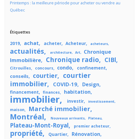
Printemps : la meilleure période pour acheter ou vendre au
Québec
Étiquettes
achat
2019
acheter
Acheteur
acheteurs
actualités
Chronique
architecture
Art
Chronique radio
CIBl
Immobilière
condo
confinement
Citrouilles
concours
courtier
courtier
conseils
immobilier
COVID-19
Design
habitation
financement
finances
immobilier
investir
investissement
Marché immobilier
maison
Montréal
Nouveaux arrivants
Plateau
Plateau-Mont-Royal
premier acheteur
propriété
Rénovation
Quartier