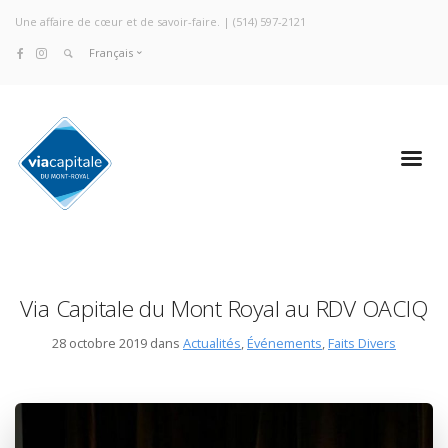
Une affaire de cœur et de savoir-faire. |
(514) 597-2121
Français
Via Capitale du Mont Royal au RDV OACIQ
28 octobre 2019 dans
Actualités
,
Événements
,
Faits Divers