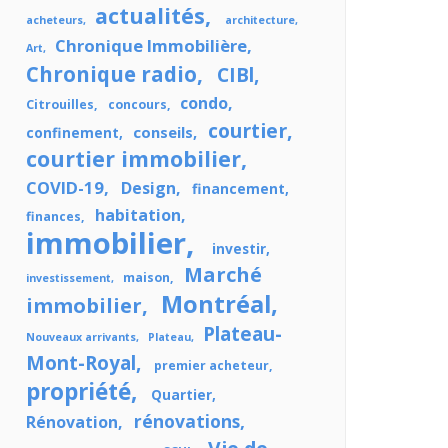
actualités
acheteurs
architecture
Chronique Immobilière
Art
Chronique radio
CIBl
condo
Citrouilles
concours
courtier
conseils
confinement
courtier immobilier
COVID-19
Design
financement
habitation
finances
immobilier
investir
Marché
maison
investissement
Montréal
immobilier
Plateau-
Nouveaux arrivants
Plateau
Mont-Royal
premier acheteur
propriété
Quartier
rénovations
Rénovation