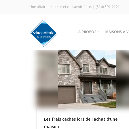
Une affaire de cœur et de savoir-faire. |
(514) 597-2121
À PROPOS
MAISONS À 
Notre agence
Trouver
Vitrine Écologique
Nos stra
Certification ÉcoCourti
Visites l
Signature Via Capitale
À louer
Commercial
Prestige MLS
Témoignages
Les frais cachés lors de l’achat d’une
maison