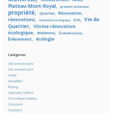
Nouveaux arrivants
Plateau
Plateau-Mont-Royal
premier acheteur
propriété
Rénovation
Quartier
Vie de
rénovations
SCHL
rénovation écologique
Quartier
Vitrine rénovation
écologique
WebImmo
Écohabitation
écologie
Événement
Catégories
20e anniversaire
25e anniversaire
Achat
Actualités
Buying
Capsules Vidéos
Chroniques Radios
Concours
Courtiers