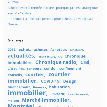
en 2026
Acheter avant la rentrée scolaire : pourquoi juin est stratégique
avec Via Capitale
Printemps : la meilleure période pour acheter ou vendre au
Québec
Étiquettes
achat
2019
acheter
Acheteur
acheteurs
actualités
Chronique
architecture
Art
Chronique radio
CIBl
Immobilière
condo
confinement
Citrouilles
concours
courtier
courtier
conseils
immobilier
COVID-19
Design
habitation
financement
finances
immobilier
investir
investissement
Marché immobilier
maison
Montréal