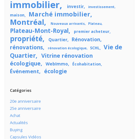
immobilier
investir
investissement
Marché immobilier
maison
Montréal
Nouveaux arrivants
Plateau
Plateau-Mont-Royal
premier acheteur
propriété
Rénovation
Quartier
Vie de
rénovations
SCHL
rénovation écologique
Quartier
Vitrine rénovation
écologique
WebImmo
Écohabitation
écologie
Événement
Catégories
20e anniversaire
25e anniversaire
Achat
Actualités
Buying
Capsules Vidéos