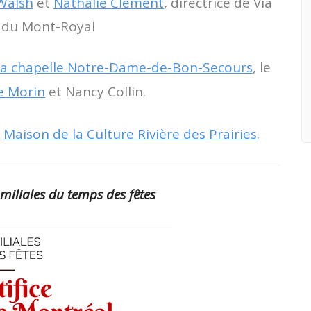
Walsh
et
Nathalie Clément
, directrice de Via
 du Mont-Royal
 la chapelle Notre-Dame-de-Bon-Secours
, le
e Morin
et
Nancy Collin
.
a
Maison de la Culture Rivière des Prairies
.
amiliales du temps des fêtes