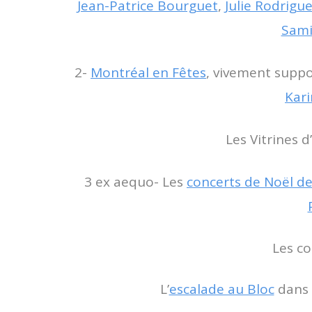
Jean-Patrice Bourguet
,
Julie Rodrigu
Sami
2-
Montréal en Fêtes
, vivement supp
Kari
Les Vitrines d
3 ex aequo- Les
concerts de Noël d
Les c
L’
escalade au Bloc
dans 