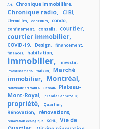
Chronique Immobilière
Art
Chronique radio
CIBl
condo
Citrouilles
concours
courtier
conseils
confinement
courtier immobilier
COVID-19
Design
financement
habitation
finances
immobilier
investir
Marché
maison
investissement
Montréal
immobilier
Plateau-
Nouveaux arrivants
Plateau
Mont-Royal
premier acheteur
propriété
Quartier
rénovations
Rénovation
Vie de
SCHL
rénovation écologique
Quartier
Vitrine rénovation