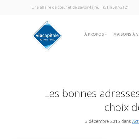
Une affaire de cœur et de savoir-faire. |
(514) 597-2121
À PROPOS
MAISONS À 
Notre agence
Trouver
Vitrine Écologique
Nos stra
Certification ÉcoCourti
Visites l
Signature Via Capitale
À louer
Les bonnes adresses 
Commercial
Prestige MLS
choix d
Témoignages
3 décembre 2015 dans
Act