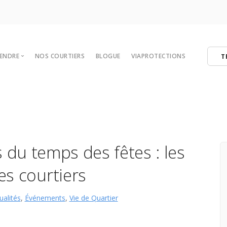
VENDRE
NOS COURTIERS
BLOGUE
VIAPROTECTIONS
T
 votre maison
tégies de vente
er
ibres
du temps des fêtes : les
es courtiers
ualités
,
Événements
,
Vie de Quartier