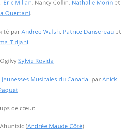
e
,
Eric Millan
,
Nancy Collin
,
Nathalie Morin
et
a Ouertani
.
orté par
Andrée Walsh
,
Patrice Dansereau
et
ma Tidjani
.
’Ogilvy
Sylvie Rovida
e Jeunesses Musicales du Canada
par
Anick
Paquet
oups de cœur:
Ahuntsic (
Andrée Maude Côté
)