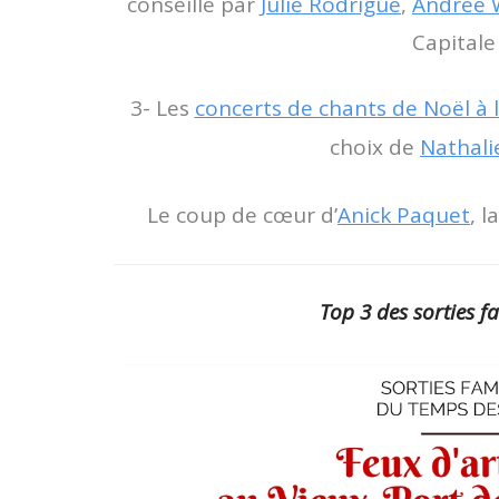
conseillé par
Julie Rodrigue
,
Andrée 
Capitale
3- Les
concerts de chants de Noël à
choix de
Nathali
Le coup de cœur d’
Anick Paquet
, l
Top 3 des sorties f