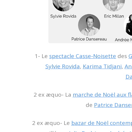
1- Le
spectacle Casse-Noisette
des
G
Sylvie Rovida
,
Karima Tidjani
,
An
Da
2 ex æquo- La
marche de Noël aux 
de
Patrice Danse
2 ex æquo- Le
bazar de Noël contemp